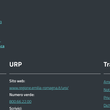
a
a
sca
URP
T
Sito web:
Amm
www.regione.emilia-romagna.it/urp/
Not
Numero verde:
Pri
800.66.22.00
Dich
Scrivici
: